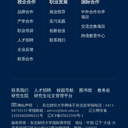
校企合作
职业发展
国际合作
品牌合作
就业指导
中外合作办学
项目
产学合作
实习实践
交流交换项目
职业培训
创新创业
跨境教育中心
人才招聘
联系我们
企业反馈
联系合作
联系我们
人才招聘
校园导航
图书馆
教务处
研究生院
研究生论文管理平台
网站声明
|
东北财经大学网络不良信息举报电话：
0411-
84710133
举报邮箱：
advice@dufe.edu.cn
|
辽公网安备
21020402000221号 辽ICP备05022350号-1
版权所有：东北财经大学国际商学院 地址：中国·辽宁·大连·大
连市沙河口区尖山街217号20号信箱 邮编：116025