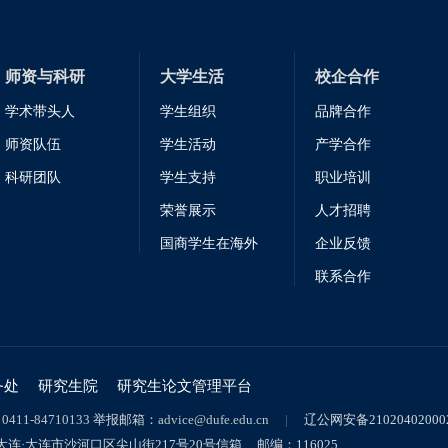
师资与科研
大学生活
校企合作
学术带头人
学生组织
品牌合作
师资队伍
学生活动
产学合作
科研团队
学生支持
职业培训
荣誉展示
人才招聘
国商学生在海外
企业反馈
联系合作
务处
研究生院
研究生论文管理平台
：
0411-84710133
举报邮箱：
advice@dufe.edu.cn
|
辽公网安备210204020002
·大连市沙河口区尖山街217号20号信箱 邮编：116025