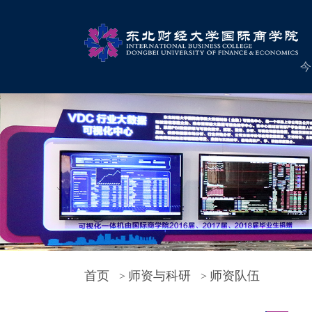
今
首页
师资与科研
师资队伍
>
>