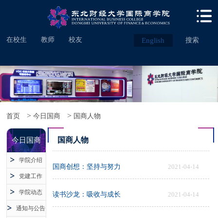
在校生
教师
校友
English
搜索
>
>
首页
今日国商
国商人物
国商人物
今日国商
学院介绍
国商创想：坚持与努力
2021-04-14
党建工作
学院动态
读书沙龙：吸收与成长
2021-04-14
通知与公告