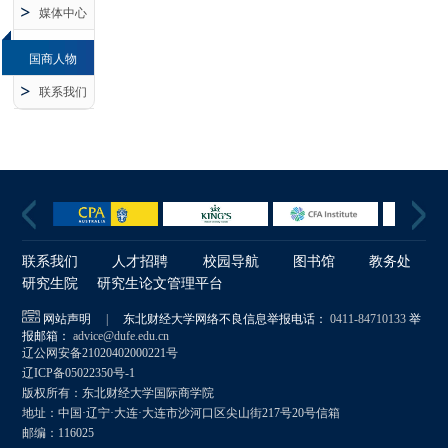
媒体中心
国商人物
联系我们
联系我们
人才招聘
校园导航
图书馆
教务处
研究生院
研究生论文管理平台
网站声明
|
东北财经大学网络不良信息举报电话：
0411-84710133
举
报邮箱：
advice@dufe.edu.cn
辽公网安备21020402000221号
辽ICP备05022350号-1
版权所有：东北财经大学国际商学院
地址：中国·辽宁·大连·大连市沙河口区尖山街217号20号信箱
邮编：116025