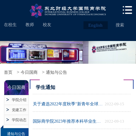
在校生
教师
校友
English
搜索
>
>
首页
今日国商
通知与公告
学生通知
今日国商
学院介绍
关于遴选2022年度秋季“新青年全球胜任力人才培养项目”学生的通知
2022-09-15
党建工作
学院动态
国际商学院2023年推荐本科毕业生免试攻读研究生实施办法
2022-09-13
通知与公告