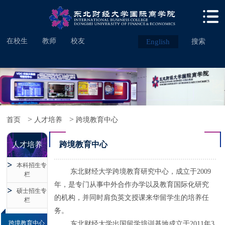
在校生
教师
校友
English
搜索
>
>
首页
人才培养
跨境教育中心
跨境教育中心
人才培养
本科招生专
东北财经大学跨境教育研究中心，成立于2009
栏
年，是专门从事中外合作办学以及教育国际化研究
硕士招生专
的机构，并同时肩负英文授课来华留学生的培养任
栏
务。
跨境教育中心
东北财经大学出国留学培训基地成立于2011年3