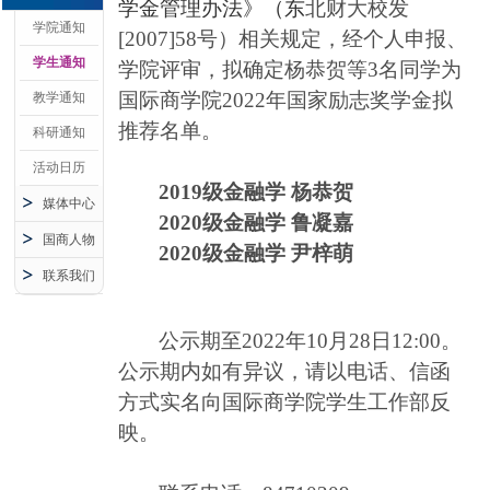
学金管理办法》（东
北财大校发
学院通知
[2007]58号）相关规定，经个人申报、
学生通知
学院评审，拟确定
杨恭贺
等3名同学为
国际商学院2022年国家励志奖学金拟
教学通知
推荐名单。
科研通知
活动日历
2019
级金融学 杨恭贺
媒体中心
2020
级金融学 鲁凝嘉
国商人物
2020
级金融学 尹梓萌
联系我们
公示期至2022年10月28日12:00。
公示期内如有异议，请以电话、信函
方式实名向国际商学院学生工作部反
映。