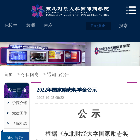
在校生
教师
校友
English
搜索
>
>
首页
今日国商
通知与公告
2022年国家励志奖学金公示
今日国商
2022-10-25 08:32
学院介绍
公 示
党建工作
学院动态
根据
《东北财经大学国家励志奖
通知与公告