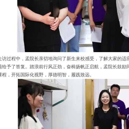
走访过程中，孟院长亲切地询问了新生来校感受，了解大家的适
题给予了答复。踏浪前行风正劲，奋楫扬帆正启航，孟院长鼓励
课程，开拓国际化视野，厚德明智，履践致远。