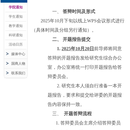
学院通知
一、
答辩时间及
形式
学生通知
2
02
5
年
10
月
下旬
以
线上
WPS会议形式进行
教学通知
（
具体时间及分组另行通知）
。
科研通知
二、
开题报告提交
活动日历
1.
2025年10月20日
前导师
将同意
媒体中心
答辩的开题报告发给研究生综合办公
国商人物
室，
办公室将统一打印开题报告给答
联系我们
辩委员会
。
2.
研究生本人须
自
行准备
一本开
题报告，要求和提交给评委的
开题报
告
内容保持一致。
三、
开题
答辩流程
1.
答辩委员会主席介绍答辩委员