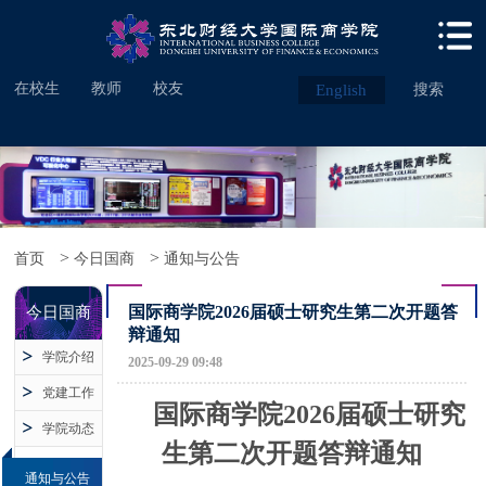
在校生
教师
校友
English
搜索
>
>
首页
今日国商
通知与公告
国际商学院2026届硕士研究生第二次开题答
今日国商
辩通知
学院介绍
2025-09-29 09:48
党建工作
国际商学院
2026届
硕士研究
学院动态
生
第二次开题
答辩通知
通知与公告