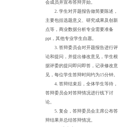
会成员并宣布答辩开始。
2.
学生对开题报告做简要陈述，
主要包括
选题意义、
研究成果及创新
点等
，
商业数据分析
专业需要准备
ppt，其他专业学生自愿
。
3.
答辩委员会对开题报告进行评
论和提问，并提出修改意见，学生根
据评委的提问即问即答，记录修改意
见，每位学生答辩时间约为
15
分钟。
4.
答辩结束后，全体学生
等待
，
答辩委员会对答辩情况进行
线下
讨
论。
5.
复会，答辩委员会主席
公布答
辩结果并
总结答辩情况。