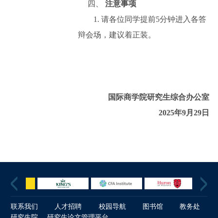
四、
注意事项
1.
请各位同学提前
5
分钟
进入
各答
辩
会场
，建议着正装。
国际商学院研究生综合办公室
2
02
5
年
9
月
29
日
联系我们
人才招聘
校园导航
图书馆
教务处
研究生院
研究生论文管理平台