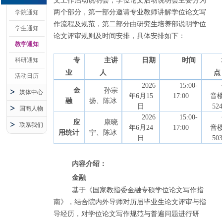
文工作启动说明会，学位论文启动说明会主要分为
两个部分，第一部分邀请专业教师讲解学位论文写
学院通知
作流程及规范，第二部分由研究生培养部说明学位
学生通知
论文评审规则及时间安排，具体安排如下：
教学通知
科研通知
专
主讲
日期
时间
业
人
点
活动日历
2026
15:00-
金
孙宗
媒体中心
年6月1
5
17:00
音
融
扬、陈冰
日
52
国商人物
2026
15:00-
应
康晓
联系我们
年6月
24
17:00
音
用统计
宁、陈冰
日
50
内容介绍：
金融
基于《国家教指委金融专硕学位论文写作指
南》，结合院内外导师对历届毕业生论文评审与指
导经历，对学位论文写作规范与普遍问题进行研